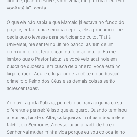
ainda e, quando estiver, você volta, me procura e eu levo
você até lá’”, conta.
O que ela não sabia é que Marcelo já estava no fundo do
poço e, então, uma semana depois, ele a procurou e lhe
pediu que o levasse para participar do culto. “Fui à
Universal, me sentei no último banco, às 18h de um
domingo, e prestei atenção na reunião inteira. Eu me
lembro que o Pastor falou: ‘se você veio aqui hoje em
busca de sucesso, em busca de dinheiro, você está no
lugar errado. Aqui é o lugar onde você tem que buscar
primeiro o Reino dos Céus e as demais coisas serão
acrescentadas’.
Ao ouvir aquela Palavra, percebi que havia alguma coisa
diferente e pensei: ‘é isso que eu quero’. Quando terminou
a reunião, fui até o Altar, coloquei as minhas mãos nEle e
falei: ‘se o Senhor está nesse lugar, a partir de hoje o
Senhor vai mudar minha vida porque eu vou colocá-la no