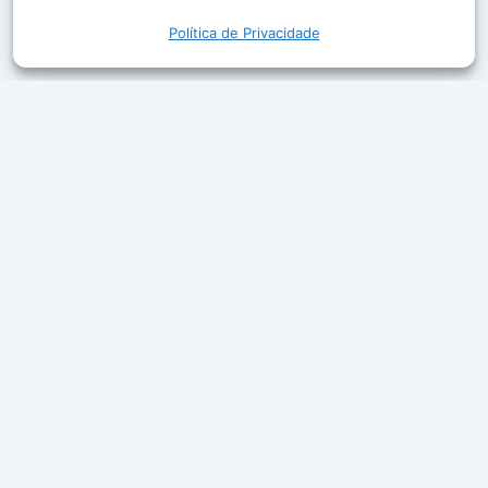
Política de Privacidade
A Rede Aleluia leva a Palavra de Deus, louvor e boa
companhia ao ar em mais de 50 cidades do Brasil.
Ouça ao vivo, acompanhe a programação e leia
mensagens que edificam a sua fé.