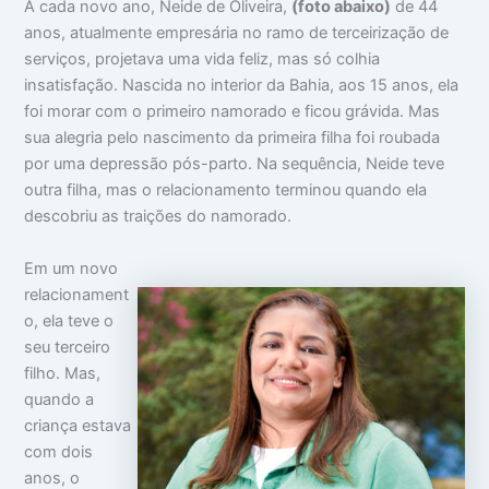
A cada novo ano, Neide de Oliveira,
(foto abaixo)
de 44
anos, atualmente empresária no ramo de terceirização de
serviços, projetava uma vida feliz, mas só colhia
insatisfação. Nascida no interior da Bahia, aos 15 anos, ela
foi morar com o primeiro namorado e ficou grávida. Mas
sua alegria pelo nascimento da primeira filha foi roubada
por uma depressão pós-parto. Na sequência, Neide teve
outra filha, mas o relacionamento terminou quando ela
descobriu as traições do namorado.
Em um novo
relacionament
o, ela teve o
seu terceiro
filho. Mas,
quando a
criança estava
com dois
anos, o