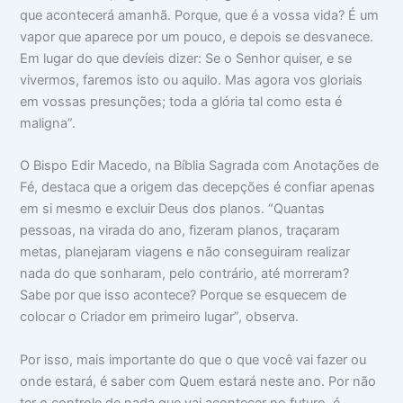
que acontecerá amanhã. Porque, que é a vossa vida? É um
vapor que aparece por um pouco, e depois se desvanece.
Em lugar do que devíeis dizer: Se o Senhor quiser, e se
vivermos, faremos isto ou aquilo. Mas agora vos gloriais
em vossas presunções; toda a glória tal como esta é
maligna”.
O Bispo Edir Macedo, na Bíblia Sagrada com Anotações de
Fé, destaca que a origem das decepções é confiar apenas
em si mesmo e excluir Deus dos planos. “Quantas
pessoas, na virada do ano, fizeram planos, traçaram
metas, planejaram viagens e não conseguiram realizar
nada do que sonharam, pelo contrário, até morreram?
Sabe por que isso acontece? Porque se esquecem de
colocar o Criador em primeiro lugar”, observa.
Por isso, mais importante do que o que você vai fazer ou
onde estará, é saber com Quem estará neste ano. Por não
ter o controle de nada que vai acontecer no futuro, é