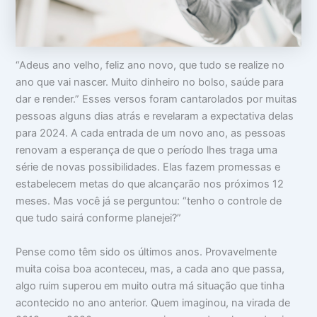
o
m
m
c
a
i
u
:
n
p
V
t
a
i
i
“Adeus ano velho, feliz ano novo, que tudo se realize no
m
d
m
ano que vai nascer. Muito dinheiro no bolso, saúde para
s
a
i
u
d
d
dar e render.” Esses versos foram cantarolados por muitas
a
e
a
pessoas alguns dias atrás e revelaram a expectativa delas
c
a
d
a
p
e
para 2024. A cada entrada de um novo ano, as pessoas
b
a
renovam a esperança de que o período lhes traga uma
e
r
ç
ê
série de novas possibilidades. Elas fazem promessas e
a
n
estabelecem metas do que alcançarão nos próximos 12
c
meses. Mas você já se perguntou: “tenho o controle de
i
a
que tudo sairá conforme planejei?”
s
Pense como têm sido os últimos anos. Provavelmente
muita coisa boa aconteceu, mas, a cada ano que passa,
algo ruim superou em muito outra má situação que tinha
acontecido no ano anterior. Quem imaginou, na virada de