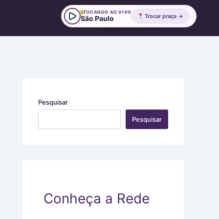
TOCANDO AO VIVO
Trocar praça →
São Paulo
:
:
:
E
D
C
n
e
u
t
u
i
r
s
d
e
t
a
l
r
d
Pesquisar
i
a
o
n
t
c
Pesquisar
h
a
o
a
o
m
s
s
a
a
s
s
b
i
i
o
n
d
r
c
e
d
e
i
o
r
a
Conheça a Rede
u
o
s
o
s
q
t
c
u