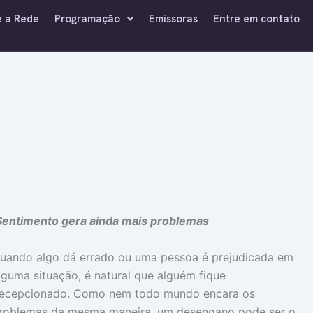
e a Rede
Programação
Emissoras
Entre em contato
Sentimento gera ainda mais problemas
uando algo dá errado ou uma pessoa é prejudicada em
lguma situação, é natural que alguém fique
ecepcionado. Como nem todo mundo encara os
roblemas da mesma maneira, um desengano pode ser o