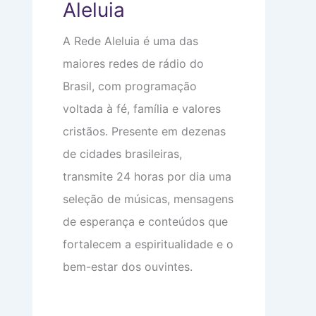
Aleluia
e
o
e
m
m
o
a
i
c
A Rede Aleluia é uma das
:
n
u
V
t
p
maiores redes de rádio do
i
i
a
d
m
m
Brasil, com programação
a
i
s
d
d
u
voltada à fé, família e valores
e
a
a
a
d
c
cristãos. Presente em dezenas
p
e
a
de cidades brasileiras,
a
b
r
e
transmite 24 horas por dia uma
ê
ç
n
a
seleção de músicas, mensagens
c
i
de esperança e conteúdos que
a
s
fortalecem a espiritualidade e o
bem-estar dos ouvintes.