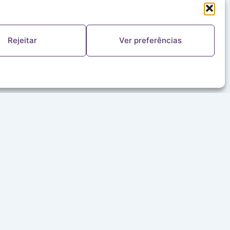
Rejeitar
Ver preferências
FALE CONOSCO
(11) 5644-8978
ouvinte@redealeluia.com.br