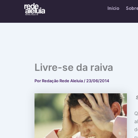
Ir
Início
Sobr
para
o
conteúdo
Livre-se da raiva
Por
Redação Rede Aleluia
/
23/06/2014
Q
a
d
p