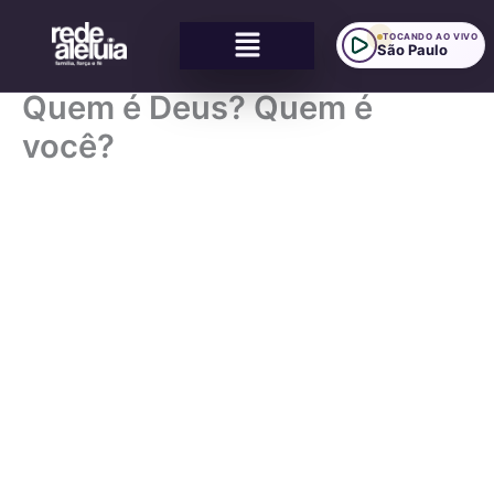
Ir
Menu
para
TOCANDO AO VIVO
São Paulo
o
conteúdo
Quem é Deus? Quem é
você?