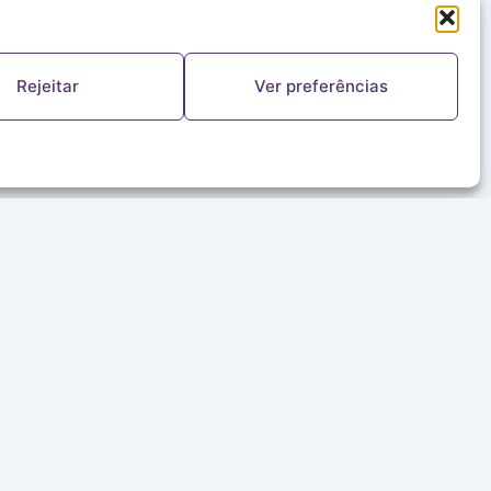
Rejeitar
Ver preferências
FALE CONOSCO
(11) 5644-8978
ouvinte@redealeluia.com.br