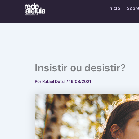
Ir
Início
Sobr
para
o
conteúdo
Insistir ou desistir?
Por
Rafael Dutra
/
16/08/2021