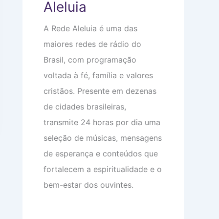
Aleluia
e
o
e
m
m
o
a
i
c
A Rede Aleluia é uma das
:
n
u
V
t
p
maiores redes de rádio do
i
i
a
d
m
m
Brasil, com programação
a
i
s
d
d
u
voltada à fé, família e valores
e
a
a
a
d
c
cristãos. Presente em dezenas
p
e
a
de cidades brasileiras,
a
b
r
e
transmite 24 horas por dia uma
ê
ç
n
a
seleção de músicas, mensagens
c
i
de esperança e conteúdos que
a
s
fortalecem a espiritualidade e o
bem-estar dos ouvintes.