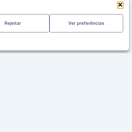
Rejeitar
Ver preferências
FALE CONOSCO
(11) 5644-8978
ouvinte@redealeluia.com.br