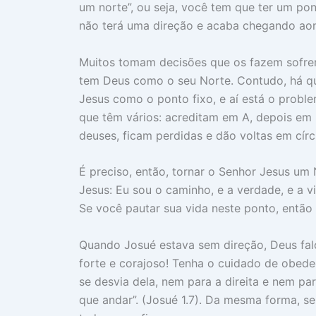
um norte”, ou seja, você tem que ter um pon
não terá uma direção e acaba chegando aon
Muitos tomam decisões que os fazem sofrer 
tem Deus como o seu Norte. Contudo, há qu
Jesus como o ponto fixo, e aí está o probl
que têm vários: acreditam em A, depois em
deuses, ficam perdidas e dão voltas em círc
É preciso, então, tornar o Senhor Jesus um 
Jesus: Eu sou o caminho, e a verdade, e a v
Se você pautar sua vida neste ponto, então 
Quando Josué estava sem direção, Deus falo
forte e corajoso! Tenha o cuidado de obede
se desvia dela, nem para a direita e nem p
que andar”. (Josué 1.7). Da mesma forma, s