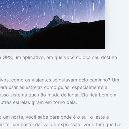
 GPS, um aplicativo, em que você coloca seu destino
tivos, como os viajantes se guiavam pelo caminho? Um
ra usar as estrelas como guias, especialmente a
nosso sistema que não muda de lugar. Ela fica bem em
utras estrelas giram em torno dela.
o um norte, você sabe para onde é o sul, o leste e
m ter um norte, daí veio a expressão “você tem que ter