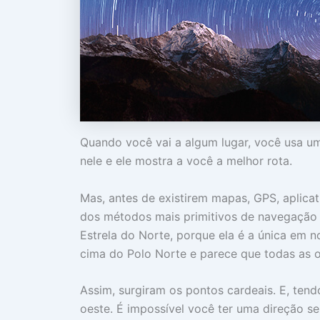
Quando você vai a algum lugar, você usa um
nele e ele mostra a você a melhor rota.
Mas, antes de existirem mapas, GPS, aplica
dos métodos mais primitivos de navegação e
Estrela do Norte, porque ela é a única em 
cima do Polo Norte e parece que todas as o
Assim, surgiram os pontos cardeais. E, tend
oeste. É impossível você ter uma direção se