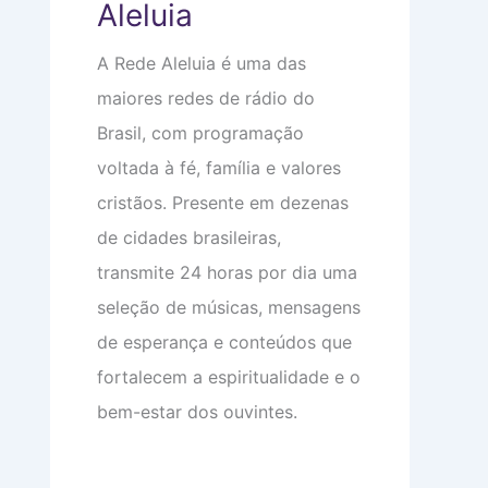
Aleluia
e
o
e
m
m
o
a
i
c
A Rede Aleluia é uma das
:
n
u
V
t
p
maiores redes de rádio do
i
i
a
d
m
m
Brasil, com programação
a
i
s
d
d
u
voltada à fé, família e valores
e
a
a
a
d
c
cristãos. Presente em dezenas
p
e
a
de cidades brasileiras,
a
b
r
e
transmite 24 horas por dia uma
ê
ç
n
a
seleção de músicas, mensagens
c
i
de esperança e conteúdos que
a
s
fortalecem a espiritualidade e o
bem-estar dos ouvintes.