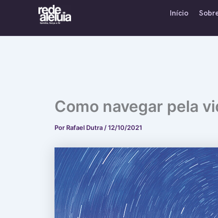
Ir
Início
Sobr
para
o
conteúdo
Como navegar pela vi
Por
Rafael Dutra
/
12/10/2021