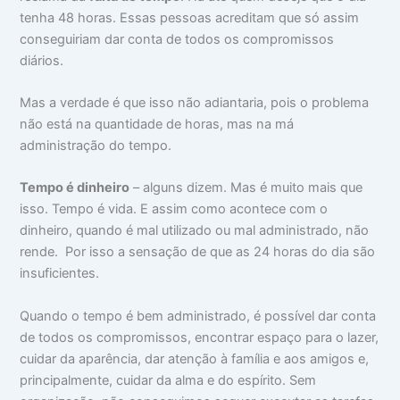
o
m
m
tenha 48 horas. Essas pessoas acreditam que só assim
c
a
i
conseguiriam dar conta de todos os compromissos
u
:
n
p
V
t
diários.
a
i
i
m
d
m
Mas a verdade é que isso não adiantaria, pois o problema
s
a
i
u
d
d
não está na quantidade de horas, mas na má
a
e
a
administração do tempo.
c
a
d
a
p
e
b
a
Tempo é dinheiro
– alguns dizem. Mas é muito mais que
e
r
isso. Tempo é vida. E assim como acontece com o
ç
ê
a
n
dinheiro, quando é mal utilizado ou mal administrado, não
c
rende. Por isso a sensação de que as 24 horas do dia são
i
a
insuficientes.
s
Quando o tempo é bem administrado, é possível dar conta
de todos os compromissos, encontrar espaço para o lazer,
cuidar da aparência, dar atenção à família e aos amigos e,
principalmente, cuidar da alma e do espírito. Sem