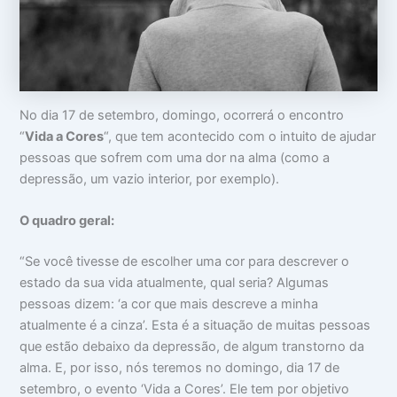
o
m
m
c
a
i
u
:
n
p
V
t
a
i
i
m
d
m
s
a
i
No dia 17 de setembro, domingo, ocorrerá o encontro
u
d
d
a
e
a
“
Vida a Cores
“, que tem acontecido com o intuito de ajudar
c
a
d
pessoas que sofrem com uma dor na alma (como a
a
p
e
depressão, um vazio interior, por exemplo).
b
a
e
r
ç
ê
O quadro geral:
a
n
c
i
“Se você tivesse de escolher uma cor para descrever o
a
estado da sua vida atualmente, qual seria? Algumas
s
pessoas dizem: ‘a cor que mais descreve a minha
atualmente é a cinza’. Esta é a situação de muitas pessoas
que estão debaixo da depressão, de algum transtorno da
alma. E, por isso, nós teremos no domingo, dia 17 de
setembro, o evento ‘Vida a Cores’. Ele tem por objetivo