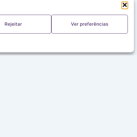
Rejeitar
Ver preferências
FALE CONOSCO
(11) 5644-8978
ouvinte@redealeluia.com.br