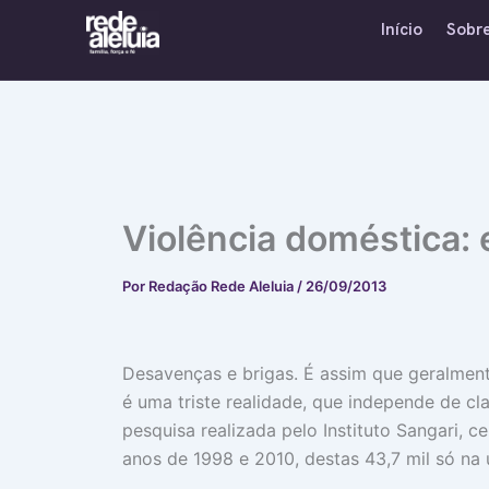
Ir
Início
Sobr
para
o
conteúdo
Violência doméstica:
Por
Redação Rede Aleluia
/
26/09/2013
Desavenças e brigas. É assim que geralment
é uma triste realidade, que independe de cl
pesquisa realizada pelo Instituto Sangari, 
anos de 1998 e 2010, destas 43,7 mil só na 