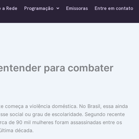
e a Rede
Programação
Emissoras
Entre em contato
 entender para combater
e começa a violência doméstica. No Brasil, essa ainda
asse social ou grau de escolaridade. Segundo recente
cerca de 90 mil mulheres foram assassinadas entre os
última década.