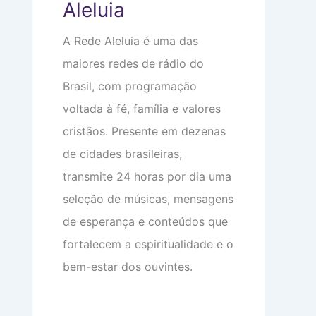
Aleluia
e
o
e
m
m
o
a
i
c
A Rede Aleluia é uma das
:
n
u
V
t
p
maiores redes de rádio do
i
i
a
d
m
m
Brasil, com programação
a
i
s
d
d
u
voltada à fé, família e valores
e
a
a
a
d
c
cristãos. Presente em dezenas
p
e
a
de cidades brasileiras,
a
b
r
e
transmite 24 horas por dia uma
ê
ç
n
a
seleção de músicas, mensagens
c
i
de esperança e conteúdos que
a
s
fortalecem a espiritualidade e o
bem-estar dos ouvintes.