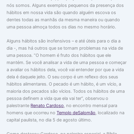
o
m
m
nós somos. Alguns exemplos pequenos da presença dos
c
a
i
hábitos em nossa vida são quando alguém escova os
u
:
n
dentes todas as manhãs da mesma maneira ou quando
p
V
t
a
i
i
uma pessoa almoça todos os dias no mesmo horário.
m
d
m
s
a
i
u
d
d
Alguns hábitos são inofensivos – e até úteis para o dia a
a
e
a
dia -, mas há outros que se tornam problemas na vida de
c
a
d
a
p
e
uma pessoa. “O homem é fruto dos hábitos que ele
b
a
mantém. Se você analisar a vida de uma pessoa e começar
e
r
a avaliar os hábitos dela, você vai entender por que a vida
ç
ê
a
n
dela é daquele jeito. O seu corpo é um reflexo dos seus
c
hábitos alimentares. O pecado é um hábito, é um vício, a
i
a
maioria dos pecados são vícios. Todos os hábitos de uma
s
pessoa definem a vida que ela vai ter”, observou o
palestrante
Renato Cardoso
, no encontro mensal para
homens que ocorreu no
Templo deSalomão
, localizado na
capital paulista, no dia 5 de agosto último.