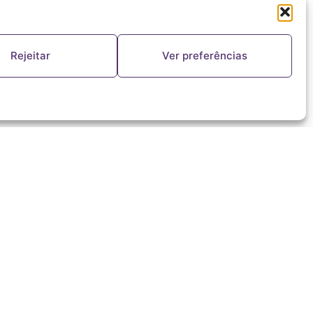
Rejeitar
Ver preferências
FALE CONOSCO
(11) 5644-8978
ouvinte@redealeluia.com.br