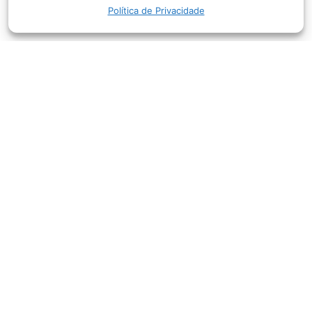
Política de Privacidade
A Rede Aleluia leva a Palavra de Deus, louvor e boa
companhia ao ar em mais de 50 cidades do Brasil.
Ouça ao vivo, acompanhe a programação e leia
mensagens que edificam a sua fé.