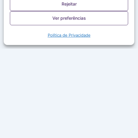
Rejeitar
Ver preferências
Política de Privacidade
A Rede Aleluia leva a Palavra de Deus, louvor e boa
companhia ao ar em mais de 50 cidades do Brasil.