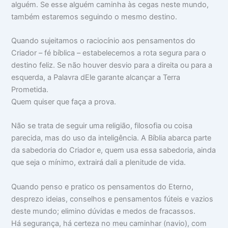
alguém. Se esse alguém caminha às cegas neste mundo,
o
m
m
c
a
i
também estaremos seguindo o mesmo destino.
u
:
n
p
V
t
Quando sujeitamos o raciocínio aos pensamentos do
a
i
i
m
d
m
Criador – fé bíblica – estabelecemos a rota segura para o
s
a
i
destino feliz. Se não houver desvio para a direita ou para a
u
d
d
a
e
a
esquerda, a Palavra dEle garante alcançar a Terra
c
a
d
Prometida.
a
p
e
Quem quiser que faça a prova.
b
a
e
r
ç
ê
Não se trata de seguir uma religião, filosofia ou coisa
a
n
c
parecida, mas do uso da inteligência. A Bíblia abarca parte
i
da sabedoria do Criador e, quem usa essa sabedoria, ainda
a
que seja o mínimo, extrairá dali a plenitude de vida.
s
Quando penso e pratico os pensamentos do Eterno,
desprezo ideias, conselhos e pensamentos fúteis e vazios
deste mundo; elimino dúvidas e medos de fracassos.
Há segurança, há certeza no meu caminhar (navio), com