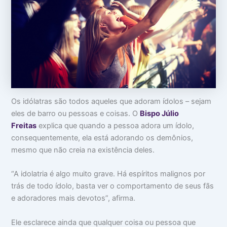
o
m
m
c
a
i
u
:
n
p
V
t
a
i
i
m
d
m
s
a
i
u
d
d
a
e
a
c
a
d
a
p
e
Os idólatras são todos aqueles que adoram ídolos – sejam
b
a
e
r
eles de barro ou pessoas e coisas. O
Bispo Júlio
ç
ê
Freitas
explica que quando a pessoa adora um ídolo,
a
n
c
consequentemente, ela está adorando os demônios,
i
mesmo que não creia na existência deles.
a
s
“A idolatria é algo muito grave. Há espíritos malignos por
trás de todo ídolo, basta ver o comportamento de seus fãs
e adoradores mais devotos”, afirma.
Ele esclarece ainda que qualquer coisa ou pessoa que