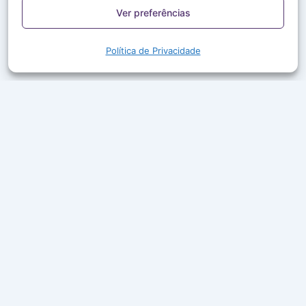
Ver preferências
Política de Privacidade
A Rede Aleluia leva a Palavra de Deus, louvor e boa
companhia ao ar em mais de 50 cidades do Brasil.
Ouça ao vivo, acompanhe a programação e leia
mensagens que edificam a sua fé.