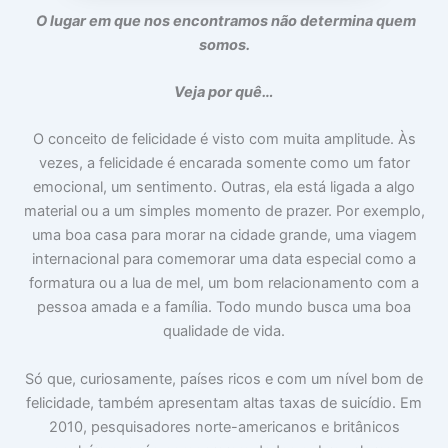
o
m
m
O lugar em que nos encontramos não determina quem
c
a
i
somos.
u
:
n
p
V
t
a
i
i
Veja por quê…
m
d
m
s
a
i
u
d
d
O conceito de felicidade é visto com muita amplitude. Às
a
e
a
vezes, a felicidade é encarada somente como um fator
c
a
d
a
p
e
emocional, um sentimento. Outras, ela está ligada a algo
b
a
material ou a um simples momento de prazer. Por exemplo,
e
r
uma boa casa para morar na cidade grande, uma viagem
ç
ê
a
n
internacional para comemorar uma data especial como a
c
formatura ou a lua de mel, um bom relacionamento com a
i
a
pessoa amada e a família. Todo mundo busca uma boa
s
qualidade de vida.
Só que, curiosamente, países ricos e com um nível bom de
felicidade, também apresentam altas taxas de suicídio. Em
2010, pesquisadores norte-americanos e britânicos