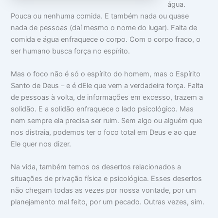
água.
o
m
m
c
a
i
Pouca ou nenhuma comida. E também nada ou quase
u
:
n
nada de pessoas (daí mesmo o nome do lugar). Falta de
p
V
t
comida e água enfraquece o corpo. Com o corpo fraco, o
a
i
i
m
d
m
ser humano busca força no espírito.
s
a
i
u
d
d
a
e
a
Mas o foco não é só o espírito do homem, mas o Espírito
c
a
d
Santo de Deus – e é dEle que vem a verdadeira força. Falta
a
p
e
de pessoas à volta, de informações em excesso, trazem a
b
a
e
r
solidão. E a solidão enfraquece o lado psicológico. Mas
ç
ê
nem sempre ela precisa ser ruim. Sem algo ou alguém que
a
n
c
nos distraia, podemos ter o foco total em Deus e ao que
i
Ele quer nos dizer.
a
s
Na vida, também temos os desertos relacionados a
situações de privação física e psicológica. Esses desertos
não chegam todas as vezes por nossa vontade, por um
planejamento mal feito, por um pecado. Outras vezes, sim.