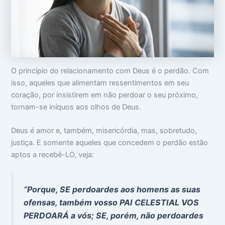
o
m
m
c
a
i
u
:
n
p
V
t
a
i
i
m
d
m
s
a
i
u
d
d
O princípio do relacionamento com Deus é o perdão. Com
a
e
a
isso, aqueles que alimentam ressentimentos em seu
c
a
d
a
p
e
coração, por insistirem em não perdoar o seu próximo,
b
a
tornam-se iníquos aos olhos de Deus.
e
r
ç
ê
a
n
Deus é amor e, também, misericórdia, mas, sobretudo,
c
justiça. E somente aqueles que concedem o perdão estão
i
a
aptos a recebê-LO, veja:
s
“Porque, SE perdoardes aos homens as suas
ofensas, também vosso PAI CELESTIAL VOS
PERDOARÁ a vós; SE, porém, não perdoardes