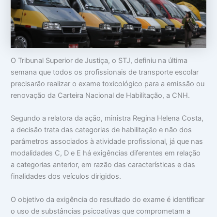
o
m
m
c
a
i
u
:
n
p
V
t
a
i
i
m
d
m
s
a
i
O Tribunal Superior de Justiça, o STJ, definiu na última
u
d
d
semana que todos os profissionais de transporte escolar
a
e
a
c
a
d
precisarão realizar o exame toxicológico para a emissão ou
a
p
e
renovação da Carteira Nacional de Habilitação, a CNH.
b
a
e
r
ç
ê
Segundo a relatora da ação, ministra Regina Helena Costa,
a
n
a decisão trata das categorias de habilitação e não dos
c
i
parâmetros associados à atividade profissional, já que nas
a
modalidades C, D e E há exigências diferentes em relação
s
a categorias anterior, em razão das características e das
finalidades dos veículos dirigidos.
O objetivo da exigência do resultado do exame é identificar
o uso de substâncias psicoativas que comprometam a