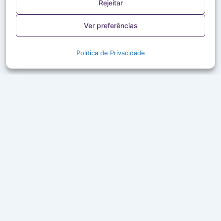
Rejeitar
Ver preferências
Política de Privacidade
A Rede Aleluia leva a Palavra de Deus, louvor e boa
companhia ao ar em mais de 50 cidades do Brasil.