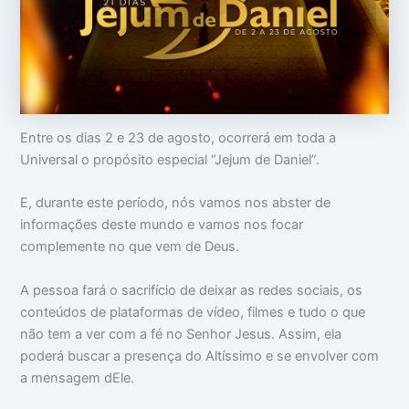
o
m
m
c
a
i
u
:
n
p
V
t
a
i
i
m
d
m
s
a
i
u
d
d
a
e
a
Entre os dias 2 e 23 de agosto, ocorrerá em toda a
c
a
d
Universal o propósito especial “Jejum de Daniel”.
a
p
e
b
a
e
r
E, durante este período, nós vamos nos abster de
ç
ê
informações deste mundo e vamos nos focar
a
n
c
complemente no que vem de Deus.
i
a
A pessoa fará o sacrifício de deixar as redes sociais, os
s
conteúdos de plataformas de vídeo, filmes e tudo o que
não tem a ver com a fé no Senhor Jesus. Assim, ela
poderá buscar a presença do Altíssimo e se envolver com
a mensagem dEle.