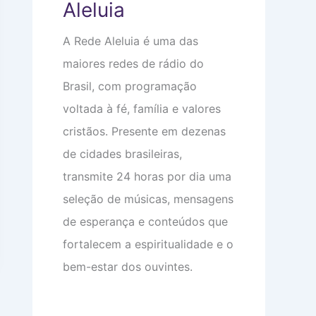
Aleluia
e
o
e
m
m
o
a
i
c
A Rede Aleluia é uma das
:
n
u
V
t
p
maiores redes de rádio do
i
i
a
d
m
m
Brasil, com programação
a
i
s
d
d
u
voltada à fé, família e valores
e
a
a
a
d
c
cristãos. Presente em dezenas
p
e
a
de cidades brasileiras,
a
b
r
e
transmite 24 horas por dia uma
ê
ç
n
a
seleção de músicas, mensagens
c
i
de esperança e conteúdos que
a
s
fortalecem a espiritualidade e o
bem-estar dos ouvintes.