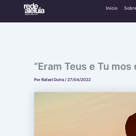
Ir
Início
Sobr
para
o
conteúdo
“Eram Teus e Tu mos 
Por
Rafael Dutra
/
27/04/2022