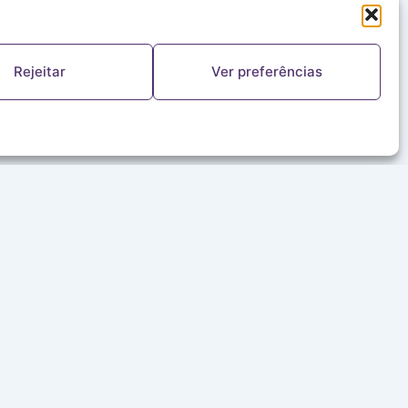
Rejeitar
Ver preferências
FALE CONOSCO
(11) 5644-8978
ouvinte@redealeluia.com.br