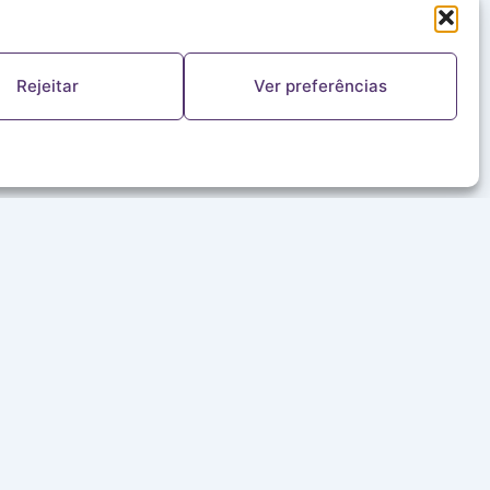
Rejeitar
Ver preferências
FALE CONOSCO
(11) 5644-8978
ouvinte@redealeluia.com.br