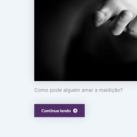
Como pode alguém amar a maldição?