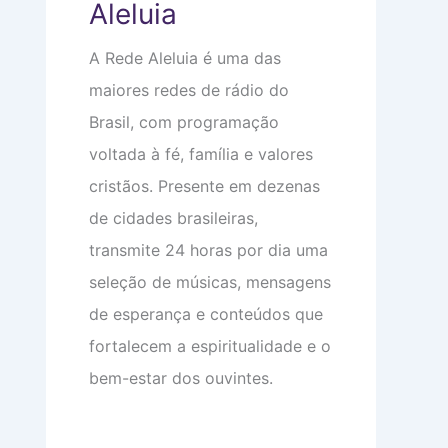
Aleluia
e
o
e
m
m
o
a
i
c
A Rede Aleluia é uma das
:
n
u
V
t
p
maiores redes de rádio do
i
i
a
d
m
m
Brasil, com programação
a
i
s
d
d
u
voltada à fé, família e valores
e
a
a
a
d
c
cristãos. Presente em dezenas
p
e
a
de cidades brasileiras,
a
b
r
e
transmite 24 horas por dia uma
ê
ç
n
a
seleção de músicas, mensagens
c
i
de esperança e conteúdos que
a
s
fortalecem a espiritualidade e o
bem-estar dos ouvintes.