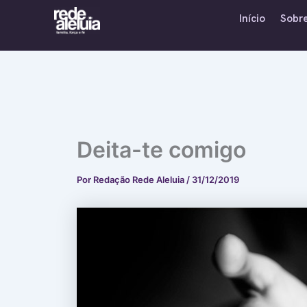
Ir
Início
Sobr
para
o
conteúdo
Deita-te comigo
Por
Redação Rede Aleluia
/
31/12/2019