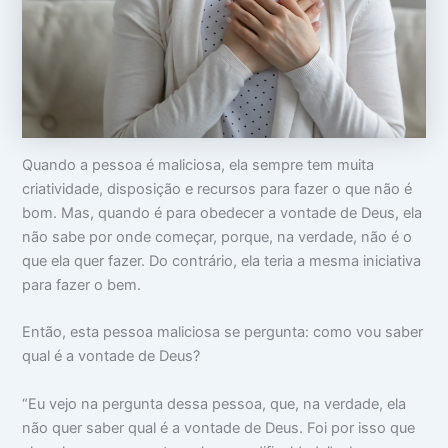
o
m
m
c
a
i
u
:
n
p
V
t
a
i
i
m
d
m
s
a
i
u
d
d
a
e
a
Quando a pessoa é maliciosa, ela sempre tem muita
c
a
d
a
p
e
criatividade, disposição e recursos para fazer o que não é
b
a
bom. Mas, quando é para obedecer a vontade de Deus, ela
e
r
ç
ê
não sabe por onde começar, porque, na verdade, não é o
a
n
que ela quer fazer. Do contrário, ela teria a mesma iniciativa
c
para fazer o bem.
i
a
s
Então, esta pessoa maliciosa se pergunta: como vou saber
qual é a vontade de Deus?
“Eu vejo na pergunta dessa pessoa, que, na verdade, ela
não quer saber qual é a vontade de Deus. Foi por isso que