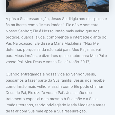
o
m
m
c
a
i
u
:
n
p
V
t
A pós a Sua ressurreição, Jesus Se dirigiu aos discípulos e
a
i
i
às mulheres como “Meus irmãos”. Ele não é somente
m
d
m
s
a
i
Nosso Senhor; Ele é Nosso Irmão mais velho que nos
u
d
d
protege, guarda, ajuda, compreende e intercede diante do
a
e
a
c
a
d
Pai. Na ocasião, Ele disse a Maria Madalena: “Não Me
a
p
e
detenhas porque ainda não subi para Meu Pai, mas vai
b
a
para Meus irmãos, e dize-lhes que eu subo para Meu Pai e
e
r
ç
ê
vosso Pai, Meu Deus e vosso Deus” (João 20.17).
a
n
c
i
Quando entregamos a nossa vida ao Senhor Jesus,
a
passamos a fazer parte da Sua família. Jesus nos recebe
s
como Irmão mais velho e, assim como Ele pode chamar
Deus de Pai, Ele diz: “é vosso Pai”. Jesus não deu
tratamento especial nem mesmo à Sua mãe e a Seus
irmãos terrenos, tendo privilegiado Maria Madalena antes
de falar com Sua mãe após a Sua ressurreição.