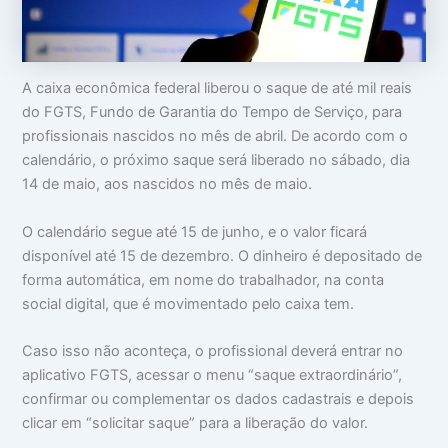
o
m
m
c
a
i
u
:
n
p
V
t
a
i
i
A caixa econômica federal liberou o saque de até mil reais
m
d
m
do FGTS, Fundo de Garantia do Tempo de Serviço, para
s
a
i
u
d
d
profissionais nascidos no mês de abril. De acordo com o
a
e
a
calendário, o próximo saque será liberado no sábado, dia
c
a
d
14 de maio, aos nascidos no mês de maio.
a
p
e
b
a
e
r
O calendário segue até 15 de junho, e o valor ficará
ç
ê
a
n
disponível até 15 de dezembro. O dinheiro é depositado de
c
forma automática, em nome do trabalhador, na conta
i
social digital, que é movimentado pelo caixa tem.
a
s
Caso isso não aconteça, o profissional deverá entrar no
aplicativo FGTS, acessar o menu “saque extraordinário”,
confirmar ou complementar os dados cadastrais e depois
clicar em “solicitar saque” para a liberação do valor.