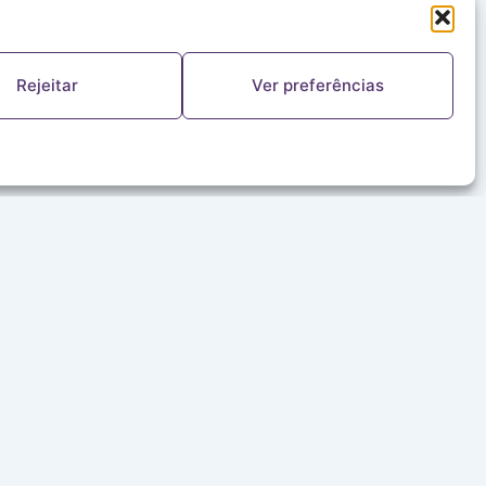
Rejeitar
Ver preferências
FALE CONOSCO
(11) 5644-8978
ouvinte@redealeluia.com.br