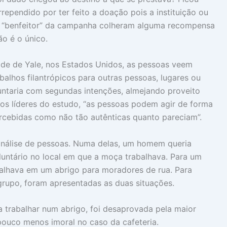
rrependido por ter feito a doação pois a instituição ou
 “benfeitor” da campanha colheram alguma recompensa
o é o único.
ade de Yale, nos Estados Unidos, as pessoas veem
alhos filantrópicos para outras pessoas, lugares ou
untaria com segundas intenções, almejando proveito
s líderes do estudo, “as pessoas podem agir de forma
ercebidas como não tão autênticas quanto pareciam”.
análise de pessoas. Numa delas, um homem queria
luntário no local em que a moça trabalhava. Para um
abalhava em um abrigo para moradores de rua. Para
 grupo, foram apresentadas as duas situações.
a trabalhar num abrigo, foi desaprovada pela maior
pouco menos imoral no caso da cafeteria.