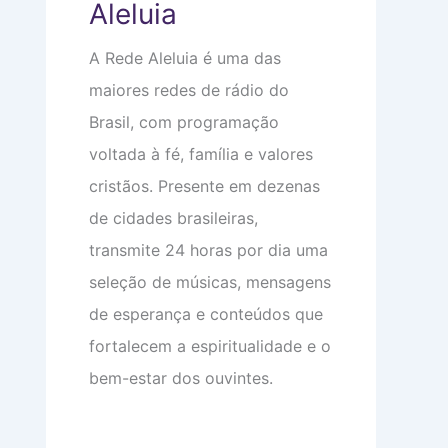
Aleluia
e
o
e
m
m
o
a
i
c
A Rede Aleluia é uma das
:
n
u
V
t
p
maiores redes de rádio do
i
i
a
d
m
m
Brasil, com programação
a
i
s
d
d
u
voltada à fé, família e valores
e
a
a
a
d
c
cristãos. Presente em dezenas
p
e
a
de cidades brasileiras,
a
b
r
e
transmite 24 horas por dia uma
ê
ç
n
a
seleção de músicas, mensagens
c
i
de esperança e conteúdos que
a
s
fortalecem a espiritualidade e o
bem-estar dos ouvintes.