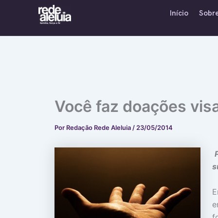
Ir
Início
Sobr
para
o
conteúdo
Você faz doações vis
Por
Redação Rede Aleluia
/
23/05/2014
s
E
e
f