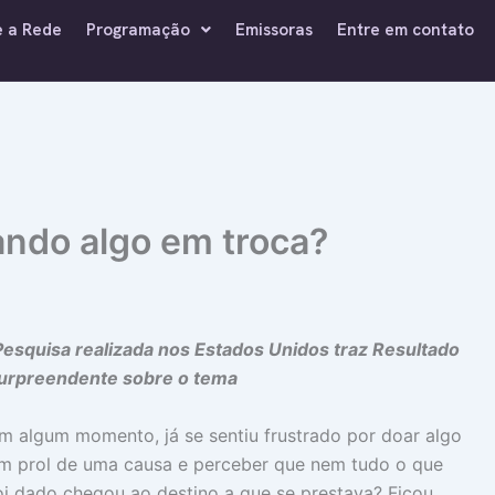
e a Rede
Programação
Emissoras
Entre em contato
ando algo em troca?
Pesquisa realizada nos Estados Unidos traz Resultado
urpreendente sobre o tema
m algum momento, já se sentiu frustrado por doar algo
m prol de uma causa e perceber que nem tudo o que
oi dado chegou ao destino a que se prestava? Ficou