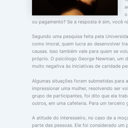
a
o
ou pagamento? Se a resposta é sim, você nã
Segundo uma pesquisa feita pela Universid
como imoral, quem lucra ao desenvolver trab
causas. Isso também vale para quem se vol
próprio. O psicólogo George Newman, um do
muito negativa às iniciativas de caridade p
Algumas situações foram submetidas para 
impressionar uma mulher, resolvendo ser vo
grupo de participantes, foi dito que ela tr
outros, em uma cafeteria. Para um terceiro
A atitude do interesseiro, no caso de a moç
parte das pessoas. Ele foi considerado um 