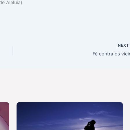
e Aleluia)
NEX
Fé contra os víci