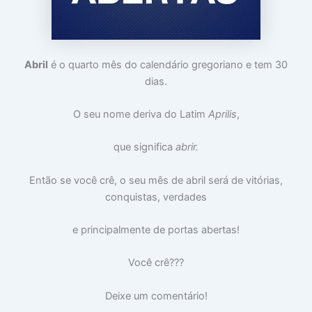
o
m
m
c
a
i
u
:
n
p
V
t
a
i
i
Abril
é o quarto mês do calendário gregoriano e tem 30
m
d
m
dias.
s
a
i
u
d
d
a
e
a
O seu nome deriva do Latim
Aprilis
,
c
a
d
a
p
e
b
a
que significa
abrir.
e
r
ç
ê
a
n
Então se você crê, o seu mês de abril será de vitórias,
c
conquistas, verdades
i
a
s
e principalmente de portas abertas!
Você crê???
Deixe um comentário!