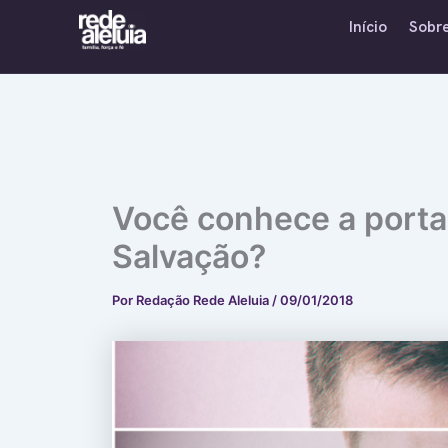
Ir
Início
Sobr
para
o
conteúdo
Você conhece a porta
Salvação?
Por
Redação Rede Aleluia
/
09/01/2018