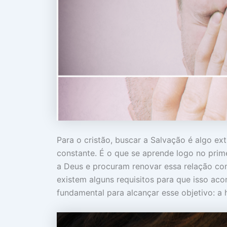
Para o cristão, buscar a Salvação é algo 
constante. É o que se aprende logo no prim
a Deus e procuram renovar essa relação co
existem alguns requisitos para que isso ac
fundamental para alcançar esse objetivo: a 