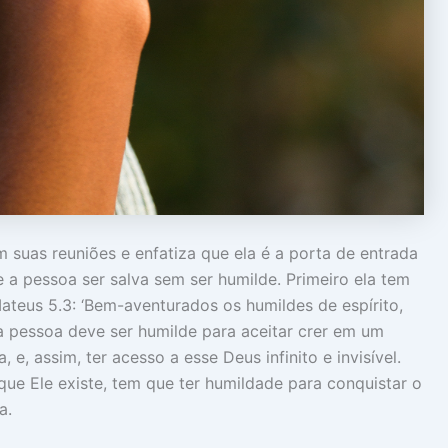
 suas reuniões e enfatiza que ela é a porta de entrada
 a pessoa ser salva sem ser humilde. Primeiro ela tem
ateus 5.3: ‘Bem-aventurados os humildes de espírito,
 a pessoa deve ser humilde para aceitar crer em um
 e, assim, ter acesso a esse Deus infinito e invisível.
que Ele existe, tem que ter humildade para conquistar o
a.