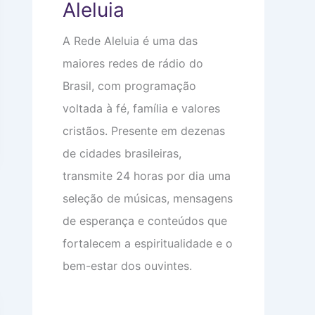
Aleluia
e
o
e
m
m
o
a
i
c
A Rede Aleluia é uma das
:
n
u
V
t
p
maiores redes de rádio do
i
i
a
d
m
m
Brasil, com programação
a
i
s
d
d
u
voltada à fé, família e valores
e
a
a
a
d
c
cristãos. Presente em dezenas
p
e
a
de cidades brasileiras,
a
b
r
e
transmite 24 horas por dia uma
ê
ç
n
a
seleção de músicas, mensagens
c
i
de esperança e conteúdos que
a
s
fortalecem a espiritualidade e o
bem-estar dos ouvintes.