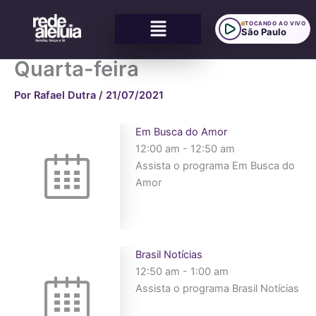
Ir
Menu
para
TOCANDO AO VIVO
São Paulo
o
conteúdo
Quarta-feira
Por
Rafael Dutra
/
21/07/2021
Em Busca do Amor
12:00 am
-
12:50 am
Assista o programa Em Busca do
Amor
Brasil Notícias
12:50 am
-
1:00 am
Assista o programa Brasil Notícias