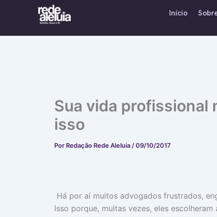
Ir
Início
Sobr
para
o
conteúdo
Sua vida profissional
isso
Por
Redação Rede Aleluia
/
09/10/2017
Há por aí muitos advogados frustrados, enge
Isso porque, muitas vezes, eles escolheram 