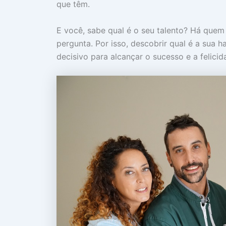
que têm.
E você, sabe qual é o seu talento? Há quem
pergunta. Por isso, descobrir qual é a sua ha
decisivo para alcançar o sucesso e a felicid