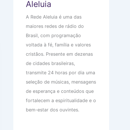
Aleluia
e
o
e
m
m
o
a
i
c
A Rede Aleluia é uma das
:
n
u
V
t
p
maiores redes de rádio do
i
i
a
d
m
m
Brasil, com programação
a
i
s
d
d
u
voltada à fé, família e valores
e
a
a
a
d
c
cristãos. Presente em dezenas
p
e
a
de cidades brasileiras,
a
b
r
e
transmite 24 horas por dia uma
ê
ç
n
a
seleção de músicas, mensagens
c
i
de esperança e conteúdos que
a
s
fortalecem a espiritualidade e o
bem-estar dos ouvintes.