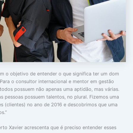
om o objetivo de entender o que significa ter um dom
. Para o consultor internacional e mentor em gestão
l, todos possuem não apenas uma aptidão, mas várias.
as pessoas possuem talentos, no plural. Fizemos uma
 (clientes) no ano de 2016 e descobrimos que uma
s.”
erto Xavier acrescenta que é preciso entender esses