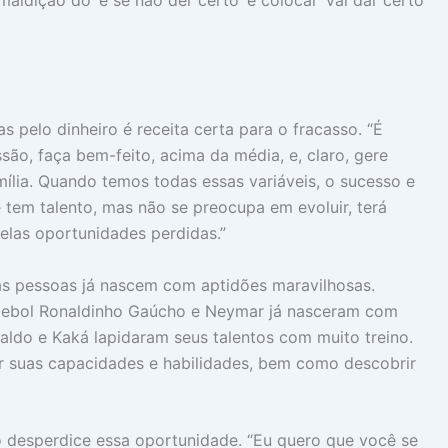
ldição do ‘e se não der certo’ e colocar ‘vai dar certo
s pelo dinheiro é receita certa para o fracasso. “É
ão, faça bem-feito, acima da média, e, claro, gere
mília. Quando temos todas essas variáveis, o sucesso e
 tem talento, mas não se preocupa em evoluir, terá
elas oportunidades perdidas.”
as pessoas já nascem com aptidões maravilhosas.
tebol Ronaldinho Gaúcho e Neymar já nasceram com
ldo e Kaká lapidaram seus talentos com muito treino.
r suas capacidades e habilidades, bem como descobrir
o desperdice essa oportunidade. “Eu quero que você se