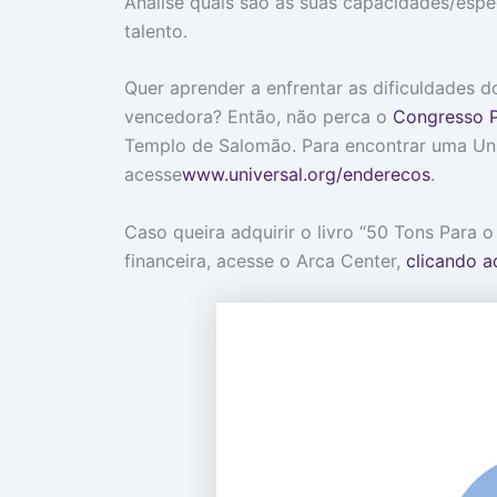
Analise quais são as suas capacidades/espe
talento.
Quer aprender a enfrentar as dificuldades 
vencedora? Então, não perca o
Congresso P
Templo de Salomão. Para encontrar uma Uni
acesse
www.universal.org/enderecos
.
Caso queira adquirir o livro “50 Tons Para o
financeira, acesse o Arca Center,
clicando aq