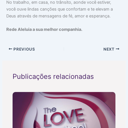
No trabalho, em casa, no trânsito, aonde você estiver,
o
m
m
c
a
i
você ouve lindas canções que confortam e te elevam a
u
:
n
Deus através de mensagens de fé, amor e esperança.
p
V
t
a
i
i
m
d
m
Rede Aleluia a sua melhor companhia.
s
a
i
u
d
d
a
e
a
c
a
d
PREVIOUS
NEXT
a
p
e
b
a
e
r
ç
ê
a
n
Publicações relacionadas
c
i
a
s