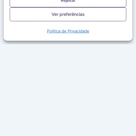
Rejeitar
Ver preferências
Política de Privacidade
A Rede Aleluia leva a Palavra de Deus, louvor e boa
companhia ao ar em mais de 50 cidades do Brasil.
Ouça ao vivo, acompanhe a programação e leia