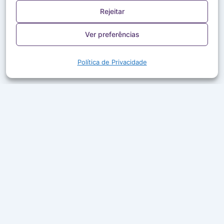
Rejeitar
Ver preferências
Política de Privacidade
A Rede Aleluia leva a Palavra de Deus, louvor e boa
companhia ao ar em mais de 50 cidades do Brasil.