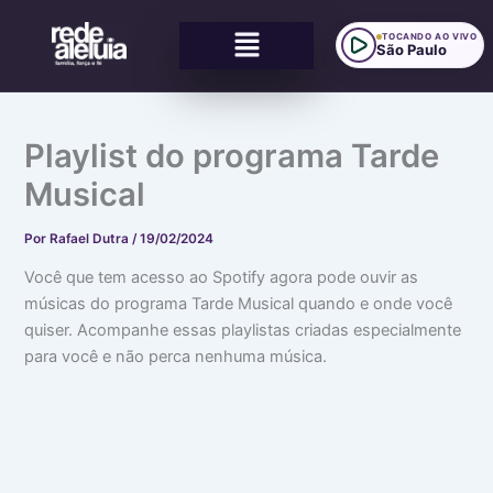
Ir
Menu
para
TOCANDO AO VIVO
São Paulo
o
conteúdo
:
:
:
C
E
D
u
n
e
Playlist do programa Tarde
i
t
u
d
r
s
Musical
a
e
t
d
l
r
o
i
a
Por
Rafael Dutra
/
19/02/2024
c
n
t
o
h
a
Você que tem acesso ao Spotify agora pode ouvir as
m
a
o
a
s
s
músicas do programa Tarde Musical quando e onde você
s
a
s
quiser. Acompanhe essas playlistas criadas especialmente
i
b
i
para você e não perca nenhuma música.
d
o
n
e
r
c
i
d
e
a
o
r
s
u
o
q
o
s
u
t
c
e
e
o