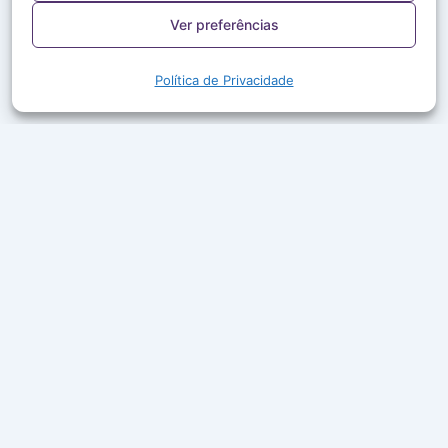
Ver preferências
Política de Privacidade
A Rede Aleluia leva a Palavra de Deus, louvor e boa
companhia ao ar em mais de 50 cidades do Brasil.
Ouça ao vivo, acompanhe a programação e leia
mensagens que edificam a sua fé.