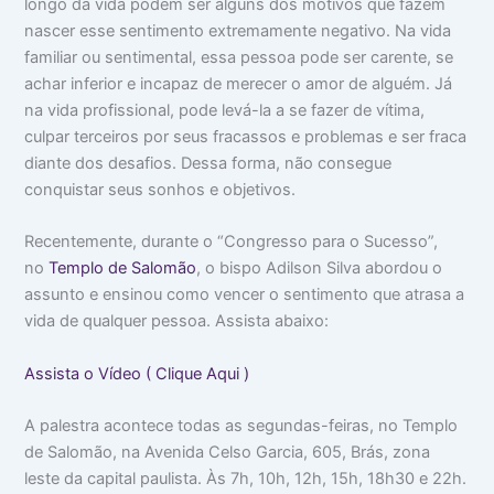
longo da vida podem ser alguns dos motivos que fazem
o
m
m
nascer esse sentimento extremamente negativo. Na vida
c
a
i
u
:
n
familiar ou sentimental, essa pessoa pode ser carente, se
p
V
t
achar inferior e incapaz de merecer o amor de alguém. Já
a
i
i
na vida profissional, pode levá-la a se fazer de vítima,
m
d
m
s
a
i
culpar terceiros por seus fracassos e problemas e ser fraca
u
d
d
diante dos desafios. Dessa forma, não consegue
a
e
a
c
a
d
conquistar seus sonhos e objetivos.
a
p
e
b
a
e
r
Recentemente, durante o “Congresso para o Sucesso”,
ç
ê
no
Templo de Salomão
, o bispo Adilson Silva abordou o
a
n
assunto e ensinou como vencer o sentimento que atrasa a
c
i
vida de qualquer pessoa. Assista abaixo:
a
s
Assista o Vídeo ( Clique Aqui )
A palestra acontece todas as segundas-feiras, no Templo
de Salomão, na Avenida Celso Garcia, 605, Brás, zona
leste da capital paulista. Às 7h, 10h, 12h, 15h, 18h30 e 22h.