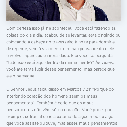
o
m
m
c
a
i
u
:
n
p
V
t
a
i
i
Com certeza isso já lhe aconteceu: você está fazendo as
m
d
m
s
a
i
coisas do dia a dia, acabou de se levantar, está dirigindo ou
u
d
d
colocando a cabeça no travesseiro à noite para dormir e,
a
e
a
c
a
d
de repente, vem à sua mente um mau pensamento e ele
a
p
e
envolve impurezas e imoralidade. E aí você se pergunta:
b
a
e
r
“tudo isso está aqui dentro da minha mente?” Às vezes,
ç
ê
você até tenta fugir desse pensamento, mas parece que
a
n
ele o persegue.
c
i
a
O Senhor Jesus falou disso em Marcos 7.21: “Porque do
s
interior do coração dos homens saem os maus
pensamentos”. Também é certo que os maus
pensamentos não vêm só do coração. Você pode, por
exemplo, sofrer influência externa de alguém ou de algo
que você assiste ou ouve, mas esses maus pensamentos