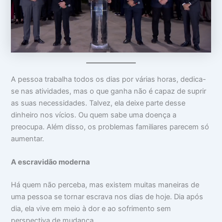
o
m
m
c
a
i
u
:
n
p
V
t
a
i
i
m
d
m
s
a
i
u
d
d
a
e
a
A pessoa trabalha todos os dias por várias horas, dedica-
c
a
d
se nas atividades, mas o que ganha não é capaz de suprir
a
p
e
b
a
as suas necessidades. Talvez, ela deixe parte desse
e
r
dinheiro nos vícios. Ou quem sabe uma doença a
ç
ê
a
n
preocupa. Além disso, os problemas familiares parecem só
c
aumentar.
i
a
s
A escravidão moderna
Há quem não perceba, mas existem muitas maneiras de
uma pessoa se tornar escrava nos dias de hoje. Dia após
dia, ela vive em meio à dor e ao sofrimento sem
perspectiva de mudança.