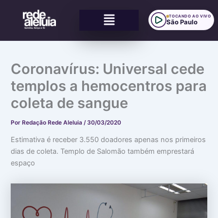
Ir
Menu
para
TOCANDO AO VIVO
São Paulo
o
conteúdo
:
:
:
C
E
D
u
n
e
Coronavírus: Universal cede
i
t
u
d
r
s
templos a hemocentros para
a
e
t
d
l
r
coleta de sangue
o
i
a
c
n
t
o
h
a
Por
Redação Rede Aleluia
/
30/03/2020
m
a
o
a
s
s
Estimativa é receber 3.550 doadores apenas nos primeiros
s
a
s
i
b
i
dias de coleta. Templo de Salomão também emprestará
d
o
n
espaço
e
r
c
i
d
e
a
o
r
s
u
o
q
o
s
u
t
c
e
e
o