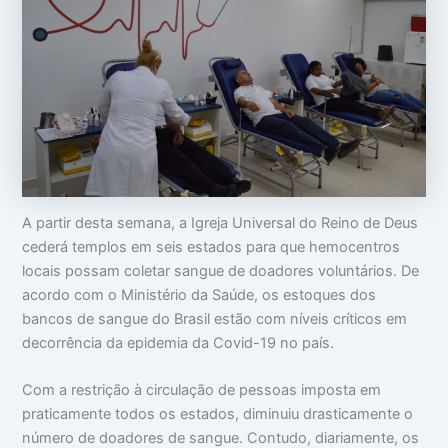
o
m
m
c
a
i
u
:
n
p
V
t
a
i
i
m
d
m
s
a
i
u
d
d
a
e
a
c
a
d
a
p
e
b
a
e
r
A partir desta semana, a Igreja Universal do Reino de Deus
ç
ê
cederá templos em seis estados para que hemocentros
a
n
c
locais possam coletar sangue de doadores voluntários. De
i
acordo com o Ministério da Saúde, os estoques dos
a
bancos de sangue do Brasil estão com níveis críticos em
s
decorrência da epidemia da Covid-19 no país.
Com a restrição à circulação de pessoas imposta em
praticamente todos os estados, diminuiu drasticamente o
número de doadores de sangue. Contudo, diariamente, os