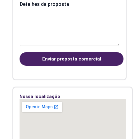
Detalhes da proposta
o
n
t
a
t
o
E
-
m
Enviar proposta comercial
a
i
l
Nossa localização