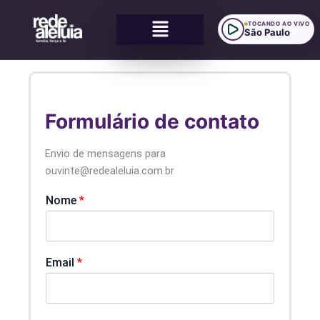
Ir
Menu
para
TOCANDO AO VIVO
São Paulo
o
conteúdo
Formulário de contato
Envio de mensagens para
ouvinte@redealeluia.com.br
Nome
*
Email
*