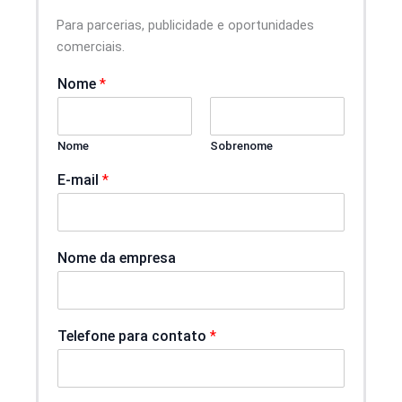
Para parcerias, publicidade e oportunidades
comerciais.
Nome
*
Nome
Sobrenome
E-mail
*
Nome da empresa
p
Telefone para contato
*
a
r
a
c