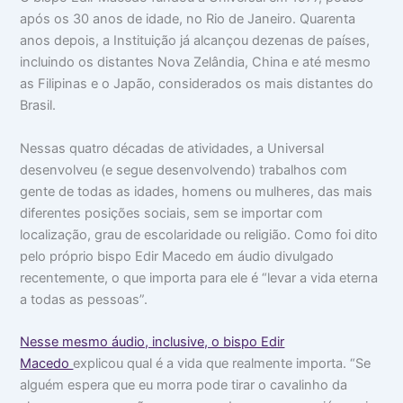
o
m
m
após os 30 anos de idade, no Rio de Janeiro. Quarenta
c
a
i
anos depois, a Instituição já alcançou dezenas de países,
u
:
n
p
V
t
incluindo os distantes Nova Zelândia, China e até mesmo
a
i
i
as Filipinas e o Japão, considerados os mais distantes do
m
d
m
s
a
i
Brasil.
u
d
d
a
e
a
Nessas quatro décadas de atividades, a Universal
c
a
d
a
p
e
desenvolveu (e segue desenvolvendo) trabalhos com
b
a
gente de todas as idades, homens ou mulheres, das mais
e
r
ç
ê
diferentes posições sociais, sem se importar com
a
n
localização, grau de escolaridade ou religião. Como foi dito
c
pelo próprio bispo Edir Macedo em áudio divulgado
i
a
recentemente, o que importa para ele é “levar a vida eterna
s
a todas as pessoas”.
Nesse mesmo áudio, inclusive, o bispo Edir
Macedo
explicou qual é a vida que realmente importa. “Se
alguém espera que eu morra pode tirar o cavalinho da