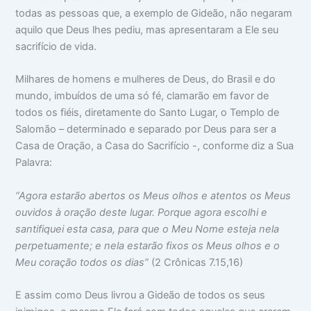
o
m
m
todas as pessoas que, a exemplo de Gideão, não negaram
c
a
i
aquilo que Deus lhes pediu, mas apresentaram a Ele seu
u
:
n
p
V
t
sacrifício de vida.
a
i
i
m
d
m
Milhares de homens e mulheres de Deus, do Brasil e do
s
a
i
u
d
d
mundo, imbuídos de uma só fé, clamarão em favor de
a
e
a
todos os fiéis, diretamente do Santo Lugar, o Templo de
c
a
d
a
p
e
Salomão – determinado e separado por Deus para ser a
b
a
Casa de Oração, a Casa do Sacrifício -, conforme diz a Sua
e
r
Palavra:
ç
ê
a
n
c
“Agora estarão abertos os Meus olhos e atentos os Meus
i
a
ouvidos à oração deste lugar. Porque agora escolhi e
s
santifiquei esta casa, para que o Meu Nome esteja nela
perpetuamente; e nela estarão fixos os Meus olhos e o
Meu coração todos os dias”
(2 Crônicas 7.15,16)
E assim como Deus livrou a Gideão de todos os seus