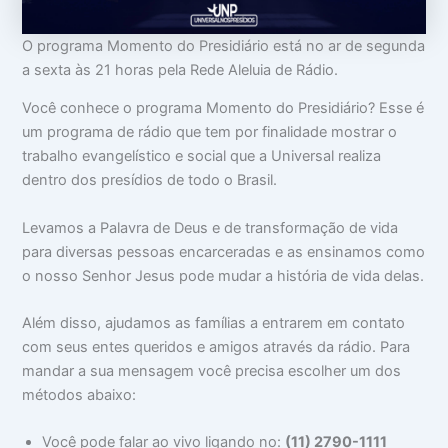
o
m
m
c
a
i
O programa Momento do Presidiário está no ar de segunda
u
:
n
p
V
t
a sexta às 21 horas pela Rede Aleluia de Rádio.
a
i
i
m
d
m
Você conhece o programa Momento do Presidiário? Esse é
s
a
i
um programa de rádio que tem por finalidade mostrar o
u
d
d
a
e
a
trabalho evangelístico e social que a Universal realiza
c
a
d
dentro dos presídios de todo o Brasil.
a
p
e
b
a
e
r
Levamos a Palavra de Deus e de transformação de vida
ç
ê
para diversas pessoas encarceradas e as ensinamos como
a
n
c
o nosso Senhor Jesus pode mudar a história de vida delas.
i
a
s
Além disso, ajudamos as famílias a entrarem em contato
com seus entes queridos e amigos através da rádio. Para
mandar a sua mensagem você precisa escolher um dos
métodos abaixo:
Você pode falar ao vivo ligando no:
(11) 2790-1111