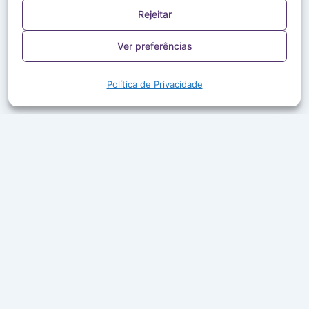
Rejeitar
Ver preferências
Política de Privacidade
A Rede Aleluia leva a Palavra de Deus, louvor e boa
companhia ao ar em mais de 50 cidades do Brasil.