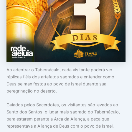
o
m
m
c
a
i
u
:
n
p
V
t
a
i
i
m
d
m
s
a
i
u
d
d
a
e
a
c
a
d
a
p
e
b
a
e
r
ç
ê
Ao adentrar o Tabernáculo, cada visitante poderá ver
a
n
réplicas fiéis dos artefatos sagrados e entender como
c
Deus se manifestou ao povo de Israel durante sua
i
a
peregrinação no deserto.
s
Guiados pelos Sacerdotes, os visitantes são levados ao
Santo dos Santos, o lugar mais sagrado do Tabernáculo,
para estarem perante a Arca da Aliança, a peça que
representava a Aliança de Deus com o povo de Israel.