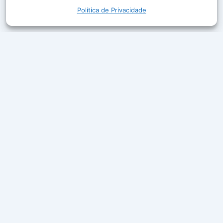
Política de Privacidade
A Rede Aleluia leva a Palavra de Deus, louvor e boa
companhia ao ar em mais de 50 cidades do Brasil.
Ouça ao vivo, acompanhe a programação e leia
mensagens que edificam a sua fé.