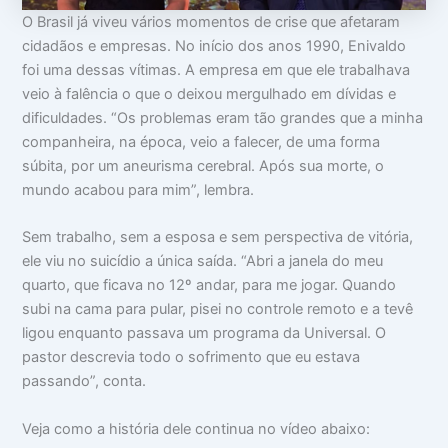
o
m
m
O Brasil já viveu vários momentos de crise que afetaram
c
a
i
cidadãos e empresas. No início dos anos 1990, Enivaldo
u
:
n
p
V
t
foi uma dessas vítimas. A empresa em que ele trabalhava
a
i
i
veio à falência o que o deixou mergulhado em dívidas e
m
d
m
s
a
i
dificuldades. “Os problemas eram tão grandes que a minha
u
d
d
companheira, na época, veio a falecer, de uma forma
a
e
a
súbita, por um aneurisma cerebral. Após sua morte, o
c
a
d
a
p
e
mundo acabou para mim”, lembra.
b
a
e
r
ç
ê
Sem trabalho, sem a esposa e sem perspectiva de vitória,
a
n
ele viu no suicídio a única saída. “Abri a janela do meu
c
quarto, que ficava no 12º andar, para me jogar. Quando
i
a
subi na cama para pular, pisei no controle remoto e a tevê
s
ligou enquanto passava um programa da Universal. O
pastor descrevia todo o sofrimento que eu estava
passando”, conta.
Veja como a história dele continua no vídeo abaixo: