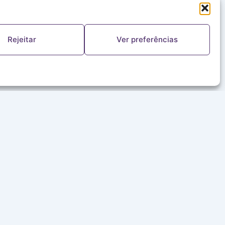
Rejeitar
Ver preferências
FALE CONOSCO
(11) 5644-8978
ouvinte@redealeluia.com.br