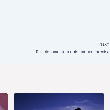
NEX
Relacioname