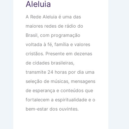
Aleluia
e
o
e
m
m
o
a
i
c
A Rede Aleluia é uma das
:
n
u
V
t
p
maiores redes de rádio do
i
i
a
d
m
m
Brasil, com programação
a
i
s
d
d
u
voltada à fé, família e valores
e
a
a
a
d
c
cristãos. Presente em dezenas
p
e
a
de cidades brasileiras,
a
b
r
e
transmite 24 horas por dia uma
ê
ç
n
a
seleção de músicas, mensagens
c
i
de esperança e conteúdos que
a
s
fortalecem a espiritualidade e o
bem-estar dos ouvintes.