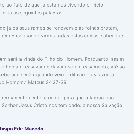
 ao fato de que já estamos vivendo o início
lerta as seguintes palavras:
ando já os seus ramos se renovam e as folhas brotam,
bém vós: quando virdes todas estas coisas, sabei que
bém será a vinda do Filho do Homem. Porquanto, assim
am e bebiam, casavam e davam-se em casamento, até ao
ceberam, senão quando veio o dilúvio e os levou a
o do Homem.” Mateus 24.37-39
a permanentemente, e cuidar para que o ladrão não
o Senhor Jesus Cristo nos tem dado: a nossa Salvação
bispo Edir Macedo