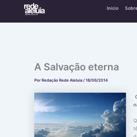
Ir
Início
Sobr
para
o
conteúdo
A Salvação eterna
Por
Redação Rede Aleluia
/
18/06/2014
n
Q
t
d