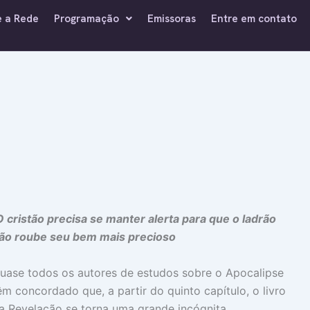
e a Rede
Programação
Emissoras
Entre em contato
O cristão precisa se manter alerta para que o ladrão
ão roube seu bem mais precioso
uase todos os autores de estudos sobre o Apocalipse
êm concordado que, a partir do quinto capítulo, o livro
a Revelação se torna uma grande incógnita,