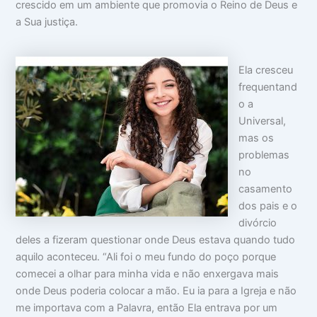
crescido em um ambiente que promovia o Reino de Deus e
a Sua justiça.
Ela cresceu
frequentand
o a
Universal,
mas os
problemas
no
casamento
dos pais e o
divórcio
deles a fizeram questionar onde Deus estava quando tudo
aquilo aconteceu. “Ali foi o meu fundo do poço porque
comecei a olhar para minha vida e não enxergava mais
onde Deus poderia colocar a mão. Eu ia para a Igreja e não
me importava com a Palavra, então Ela entrava por um