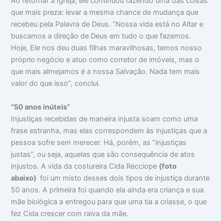
Ao retornar à Igreja, ele continuou fazendo uma das coisas
que mais preza: levar a mesma chance de mudança que
recebeu pela Palavra de Deus. “Nossa vida está no Altar e
buscamos a direção de Deus em tudo o que fazemos.
Hoje, Ele nos deu duas filhas maravilhosas, temos nosso
próprio negócio e atuo como corretor de imóveis, mas o
que mais almejamos é a nossa Salvação. Nada tem mais
valor do que isso”, conclui.
“50 anos inúteis”
Injustiças recebidas de maneira injusta soam como uma
frase estranha, mas elas correspondem às injustiças que a
pessoa sofre sem merecer. Há, porém, as “injustiças
justas”, ou seja, aquelas que são consequência de atos
injustos. A vida da costureira Cida Recciope
(foto
abaixo)
foi um misto desses dois tipos de injustiça durante
50 anos. A primeira foi quando ela ainda era criança e sua
mãe biológica a entregou para que uma tia a criasse, o que
fez Cida crescer com raiva da mãe.