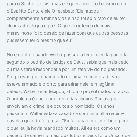
para o Senhor Jesus, mas ele queria mais: o batismo com
o Espírito Santo e ele O recebeu: “Ele mudou
completamente a minha vida e não foi só o fato de eu ter
alcançado alegria e paz. O que aconteceu de mais
maravilhoso foi o desejo de fazer com que outras pessoas
pudessem ter o mesmo que eu”.
No entanto, quando Walter passou a ter uma vida pautada
segundo o padrão de justiça de Deus, sabia que mais cedo
ou mais tarde responderia por um fato vivido no passado.
Por pensar que o namorado de uma ex-namorada sua
estava armado e pronto para atirar nele, em legítima
defesa, Walter se antecipou, atirou o projétil matou o rapaz.
O problema é que, com medo das circunstâncias que
envolviam o crime, ele ocultou o homicídio. Os anos
passaram, Walter estava casado e com uma filha recém-
nascida quando foi preso. “Eu fui para o mesmo lugar para
o qual eu já havia mandado muitos. Ali eu era como um
pedaço de carne no meio dos lobos e Deus foi o Único que