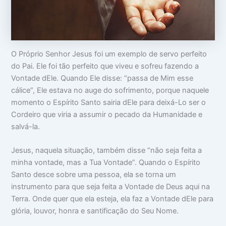
o
m
m
c
a
i
u
:
n
p
V
t
a
i
i
m
d
m
O Próprio Senhor Jesus foi um exemplo de servo perfeito
s
a
i
do Pai. Ele foi tão perfeito que viveu e sofreu fazendo a
u
d
d
a
e
a
Vontade dEle. Quando Ele disse: “passa de Mim esse
c
a
d
cálice”, Ele estava no auge do sofrimento, porque naquele
a
p
e
b
a
momento o Espírito Santo sairia dEle para deixá-Lo ser o
e
r
Cordeiro que viria a assumir o pecado da Humanidade e
ç
ê
salvá-la.
a
n
c
i
Jesus, naquela situação, também disse “não seja feita a
a
s
minha vontade, mas a Tua Vontade”. Quando o Espírito
Santo desce sobre uma pessoa, ela se torna um
instrumento para que seja feita a Vontade de Deus aqui na
Terra. Onde quer que ela esteja, ela faz a Vontade dEle para
glória, louvor, honra e santificação do Seu Nome.