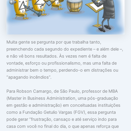
o
m
m
c
a
i
u
:
n
p
V
t
a
i
i
m
d
m
s
a
i
u
d
d
Muita gente se pergunta por que trabalha tanto,
a
e
a
c
a
d
preenchendo cada segundo do expediente – e além dele –,
a
p
e
e não vê bons resultados. Às vezes nem é falta de
b
a
vontade, esforço ou profissionalismo, mas uma falta de
e
r
ç
ê
administrar bem o tempo, perdendo-o em distrações ou
a
n
“apagando incêndios”.
c
i
a
Para Robson Camargo, de São Paulo, professor de MBA
s
(Master in Business Administration, uma pós-graduação
em gestão e administração) em conceituadas instituições
como a Fundação Getulio Vargas (FGV), essa pergunta
pode gerar “frustração, cansaço e até serviço indo para
casa com você no final do dia, o que apenas reforça que